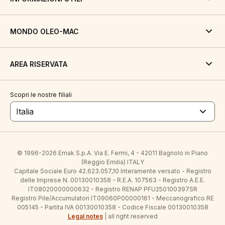
MONDO OLEO-MAC
AREA RISERVATA
Scopri le nostre filiali
Italia
© 1996-2026 Emak S.p.A. Via E. Fermi, 4 - 42011 Bagnolo in Piano
(Reggio Emilia) ITALY
Capitale Sociale Euro 42.623.057,10 Interamente versato - Registro
delle Imprese N. 00130010358 - R.E.A. 107563 - Registro A.E.E.
IT08020000000632 - Registro RENAP PFU250100397SR
Registro Pile/Accumulatori IT09060P00000161 - Meccanografico RE
005145 - Partita IVA 00130010358 - Codice Fiscale 00130010358
Legal notes
| all right reserved