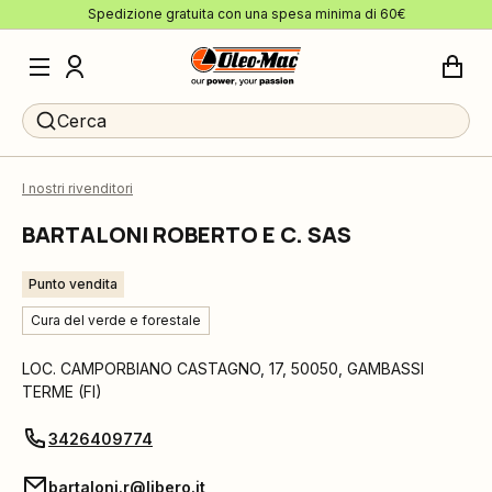
Spedizione gratuita con una spesa minima di 60€
Cerca
I nostri rivenditori
BARTALONI ROBERTO E C. SAS
Punto vendita
Cura del verde e forestale
LOC. CAMPORBIANO CASTAGNO, 17
,
50050
,
GAMBASSI
TERME
(
FI
)
3426409774
bartaloni.r@libero.it