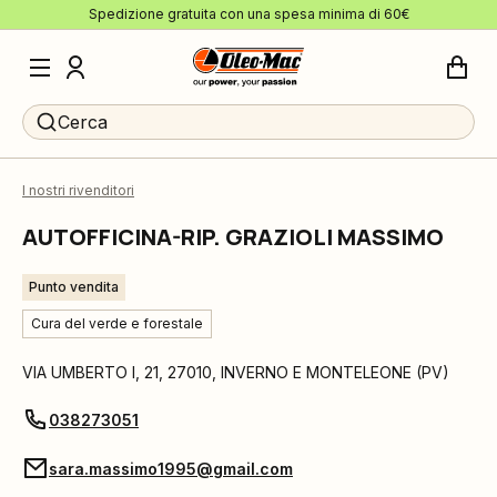
Spedizione gratuita con una spesa minima di 60€
Cerca
I nostri rivenditori
AUTOFFICINA-RIP. GRAZIOLI MASSIMO
Punto vendita
Cura del verde e forestale
VIA UMBERTO I, 21
,
27010
,
INVERNO E MONTELEONE
(
PV
)
038273051
sara.massimo1995@gmail.com