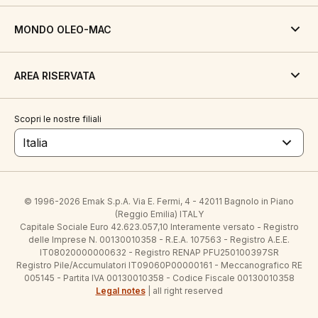
MONDO OLEO-MAC
AREA RISERVATA
Scopri le nostre filiali
Italia
© 1996-2026 Emak S.p.A. Via E. Fermi, 4 - 42011 Bagnolo in Piano
(Reggio Emilia) ITALY
Capitale Sociale Euro 42.623.057,10 Interamente versato - Registro
delle Imprese N. 00130010358 - R.E.A. 107563 - Registro A.E.E.
IT08020000000632 - Registro RENAP PFU250100397SR
Registro Pile/Accumulatori IT09060P00000161 - Meccanografico RE
005145 - Partita IVA 00130010358 - Codice Fiscale 00130010358
Legal notes
| all right reserved