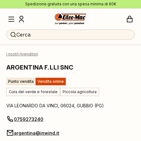
Spedizione gratuita con una spesa minima di 60€
Cerca
I nostri rivenditori
ARGENTINA F.LLI SNC
Punto vendita
Vendita online
Cura del verde e forestale
Piccola agricoltura
VIA LEONARDO DA VINCI
,
06024
,
GUBBIO
(
PG
)
0759273240
argentina@inwind.it