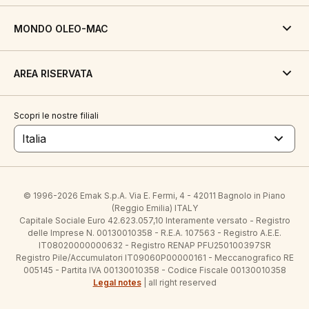
MONDO OLEO-MAC
AREA RISERVATA
Scopri le nostre filiali
Italia
© 1996-2026 Emak S.p.A. Via E. Fermi, 4 - 42011 Bagnolo in Piano
(Reggio Emilia) ITALY
Capitale Sociale Euro 42.623.057,10 Interamente versato - Registro
delle Imprese N. 00130010358 - R.E.A. 107563 - Registro A.E.E.
IT08020000000632 - Registro RENAP PFU250100397SR
Registro Pile/Accumulatori IT09060P00000161 - Meccanografico RE
005145 - Partita IVA 00130010358 - Codice Fiscale 00130010358
Legal notes
| all right reserved