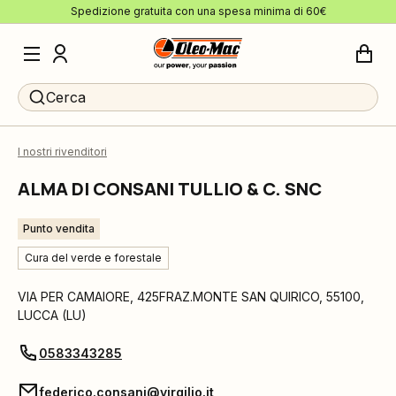
Spedizione gratuita con una spesa minima di 60€
Cerca
I nostri rivenditori
ALMA DI CONSANI TULLIO & C. SNC
Punto vendita
Cura del verde e forestale
VIA PER CAMAIORE, 425FRAZ.MONTE SAN QUIRICO
,
55100
,
LUCCA
(
LU
)
0583343285
federico.consani@virgilio.it