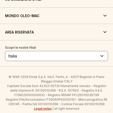
MONDO OLEO-MAC
AREA RISERVATA
Scopri le nostre filiali
Italia
© 1996-2026 Emak S.p.A. Via E. Fermi, 4 - 42011 Bagnolo in Piano
(Reggio Emilia) ITALY
Capitale Sociale Euro 42.623.057,10 Interamente versato - Registro
delle Imprese N. 00130010358 - R.E.A. 107563 - Registro A.E.E.
IT08020000000632 - Registro RENAP PFU250100397SR
Registro Pile/Accumulatori IT09060P00000161 - Meccanografico RE
005145 - Partita IVA 00130010358 - Codice Fiscale 00130010358
Legal notes
| all right reserved