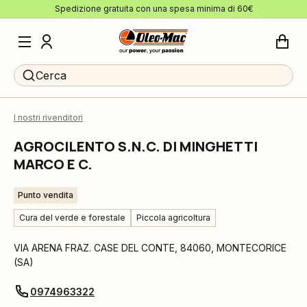
Spedizione gratuita con una spesa minima di 60€
Cerca
I nostri rivenditori
AGROCILENTO S.N.C. DI MINGHETTI
MARCO E C.
Punto vendita
Cura del verde e forestale
Piccola agricoltura
VIA ARENA FRAZ. CASE DEL CONTE
,
84060
,
MONTECORICE
(
SA
)
0974963322