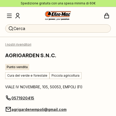
Spedizione gratuita con una spesa minima di 60€
Cerca
I nostri rivenditori
AGRIGARDEN S.N.C.
Punto vendita
Cura del verde e forestale
Piccola agricoltura
VIALE IV NOVEMBRE, 105
,
50053
,
EMPOLI
(
FI
)
0571920415
agrigardenempoli@gmail.com