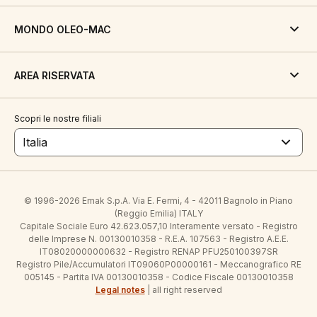
MONDO OLEO-MAC
AREA RISERVATA
Scopri le nostre filiali
Italia
© 1996-2026 Emak S.p.A. Via E. Fermi, 4 - 42011 Bagnolo in Piano
(Reggio Emilia) ITALY
Capitale Sociale Euro 42.623.057,10 Interamente versato - Registro
delle Imprese N. 00130010358 - R.E.A. 107563 - Registro A.E.E.
IT08020000000632 - Registro RENAP PFU250100397SR
Registro Pile/Accumulatori IT09060P00000161 - Meccanografico RE
005145 - Partita IVA 00130010358 - Codice Fiscale 00130010358
Legal notes
| all right reserved