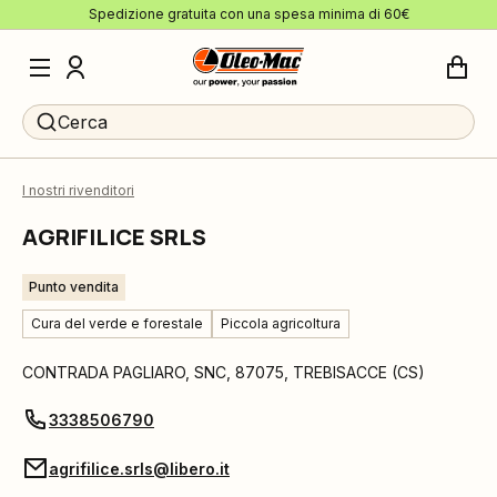
Spedizione gratuita con una spesa minima di 60€
Cerca
I nostri rivenditori
AGRIFILICE SRLS
Punto vendita
Cura del verde e forestale
Piccola agricoltura
CONTRADA PAGLIARO, SNC
,
87075
,
TREBISACCE
(
CS
)
3338506790
agrifilice.srls@libero.it