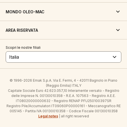
MONDO OLEO-MAC
AREA RISERVATA
Scopri le nostre filiali
Italia
© 1996-2026 Emak S.p.A. Via E. Fermi, 4 - 42011 Bagnolo in Piano
(Reggio Emilia) ITALY
Capitale Sociale Euro 42.623.057,10 Interamente versato - Registro
delle Imprese N. 00130010358 - R.E.A. 107563 - Registro A.E.E.
IT08020000000632 - Registro RENAP PFU250100397SR
Registro Pile/Accumulatori IT09060P00000161 - Meccanografico RE
005145 - Partita IVA 00130010358 - Codice Fiscale 00130010358
Legal notes
| all right reserved