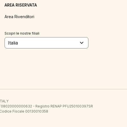
AREA RISERVATA
Area Rivenditori
Scopri le nostre filiali
Italia
 ITALY
E.E. IT08020000000632 - Registro RENAP PFU250100397SR
 Codice Fiscale 00130010358