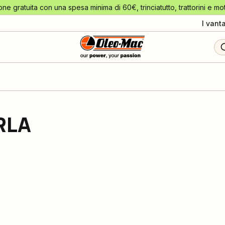
one gratuita con una spesa minima di 60€, trinciatutto, trattorini e mo
I vant
RLA