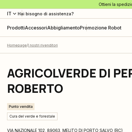
Ottieni la spedizi
IT
Hai bisogno di assistenza?
Prodotti
Accessori
Abbigliamento
Promozione Robot
Homepage
I nostri rivenditori
AGRICOLVERDE DI PE
ROBERTO
Punto vendita
Cura del verde e forestale
VIA NAZIONALE 102
,
89063
,
MELITO DI PORTO SALVO
(
RC
)