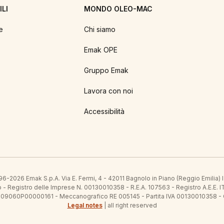
LI
MONDO OLEO-MAC
e
Chi siamo
Emak OPE
Gruppo Emak
Lavora con noi
Accessibilità
6-2026 Emak S.p.A. Via E. Fermi, 4 - 42011 Bagnolo in Piano (Reggio Emilia)
ato - Registro delle Imprese N. 00130010358 - R.E.A. 107563 - Registro A.
 IT09060P00000161 - Meccanografico RE 005145 - Partita IVA 00130010358 -
Legal notes
| all right reserved