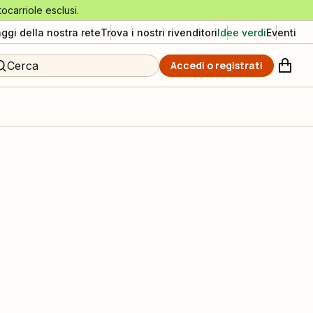
tocarriole esclusi.
aggi della nostra rete
Trova i nostri rivenditori
Idee verdi
Eventi
Cerca
Accedi o registrati