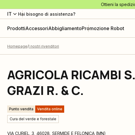
Ottieni la spedizi
IT
Hai bisogno di assistenza?
Prodotti
Accessori
Abbigliamento
Promozione Robot
Homepage
I nostri rivenditori
AGRICOLA RICAMBI S.
GRAZI R. & C.
Punto vendita
Vendita online
Cura del verde e forestale
VIA CURIEL, 3
,
46028
,
SERMIDE E FELONICA
(
MN
)