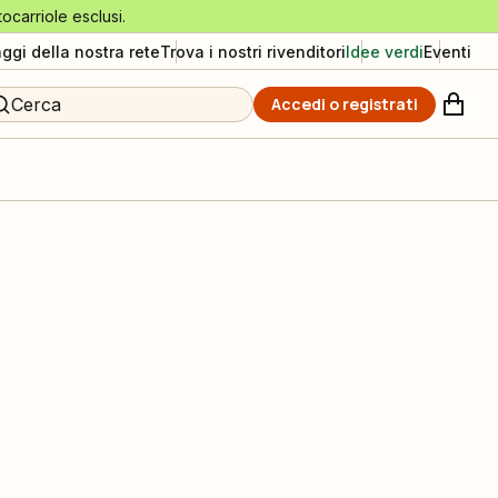
tocarriole esclusi.
aggi della nostra rete
Trova i nostri rivenditori
Idee verdi
Eventi
Cerca
Accedi o registrati