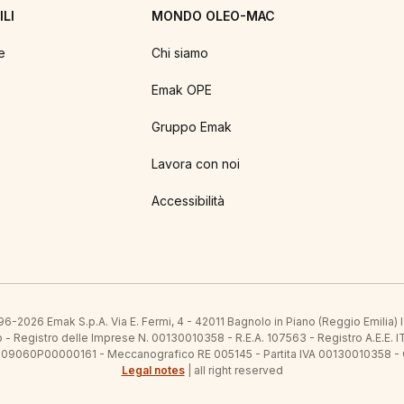
LI
MONDO OLEO-MAC
e
Chi siamo
Emak OPE
Gruppo Emak
Lavora con noi
Accessibilità
6-2026 Emak S.p.A. Via E. Fermi, 4 - 42011 Bagnolo in Piano (Reggio Emilia)
ato - Registro delle Imprese N. 00130010358 - R.E.A. 107563 - Registro A.
 IT09060P00000161 - Meccanografico RE 005145 - Partita IVA 00130010358 -
Legal notes
| all right reserved