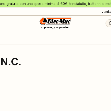
one gratuita con una spesa minima di 60€, trinciatutto, trattorini e mo
I vant
N.C.