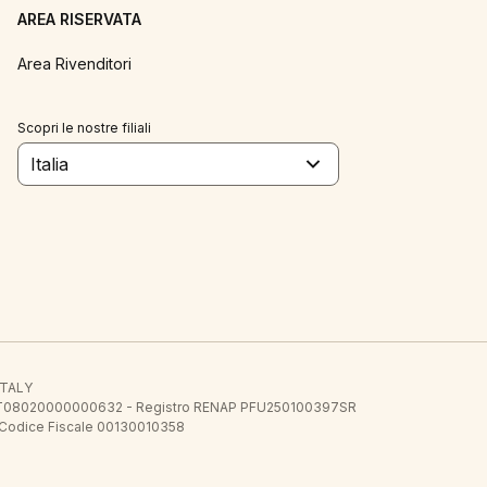
AREA RISERVATA
Area Rivenditori
Scopri le nostre filiali
Italia
 ITALY
E.E. IT08020000000632 - Registro RENAP PFU250100397SR
 Codice Fiscale 00130010358