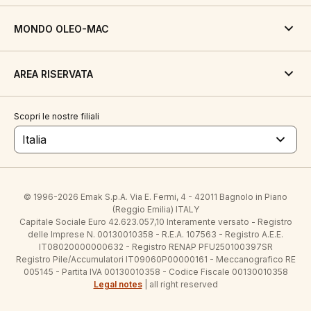
MONDO OLEO-MAC
AREA RISERVATA
Scopri le nostre filiali
Italia
© 1996-2026 Emak S.p.A. Via E. Fermi, 4 - 42011 Bagnolo in Piano
(Reggio Emilia) ITALY
Capitale Sociale Euro 42.623.057,10 Interamente versato - Registro
delle Imprese N. 00130010358 - R.E.A. 107563 - Registro A.E.E.
IT08020000000632 - Registro RENAP PFU250100397SR
Registro Pile/Accumulatori IT09060P00000161 - Meccanografico RE
005145 - Partita IVA 00130010358 - Codice Fiscale 00130010358
Legal notes
| all right reserved