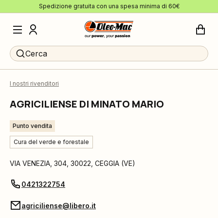
Spedizione gratuita con una spesa minima di 60€
Cerca
I nostri rivenditori
AGRICILIENSE DI MINATO MARIO
Punto vendita
Cura del verde e forestale
VIA VENEZIA, 304
,
30022
,
CEGGIA
(
VE
)
0421322754
agriciliense@libero.it