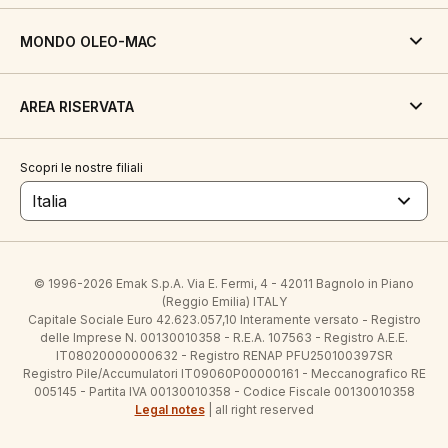
MONDO OLEO-MAC
AREA RISERVATA
Scopri le nostre filiali
Italia
© 1996-2026 Emak S.p.A. Via E. Fermi, 4 - 42011 Bagnolo in Piano
(Reggio Emilia) ITALY
Capitale Sociale Euro 42.623.057,10 Interamente versato - Registro
delle Imprese N. 00130010358 - R.E.A. 107563 - Registro A.E.E.
IT08020000000632 - Registro RENAP PFU250100397SR
Registro Pile/Accumulatori IT09060P00000161 - Meccanografico RE
005145 - Partita IVA 00130010358 - Codice Fiscale 00130010358
Legal notes
| all right reserved