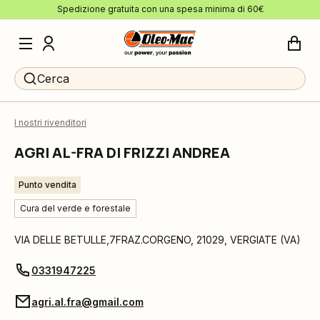
Spedizione gratuita con una spesa minima di 60€
Cerca
I nostri rivenditori
AGRI AL-FRA DI FRIZZI ANDREA
Punto vendita
Cura del verde e forestale
VIA DELLE BETULLE,7FRAZ.CORGENO
,
21029
,
VERGIATE
(
VA
)
0331947225
agri.al.fra@gmail.com