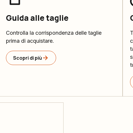
Guida alle taglie
Controlla la corrispondenza delle taglie
T
prima di acquistare.
c
t
s
Scopri di più
t