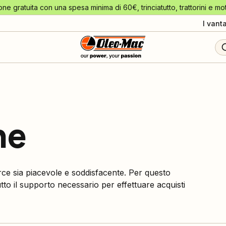
one gratuita con una spesa minima di 60€, trinciatutto, trattorini e mo
I vant
ne
ce sia piacevole e soddisfacente. Per questo
tto il supporto necessario per effettuare acquisti