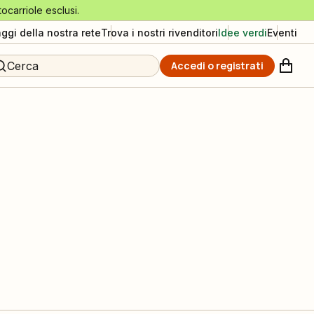
tocarriole esclusi.
aggi della nostra rete
Trova i nostri rivenditori
Idee verdi
Eventi
Cerca
Accedi o registrati