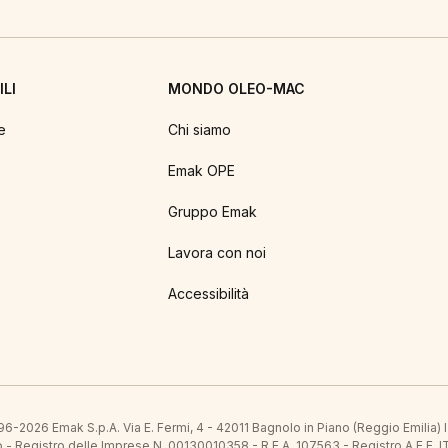
LI
MONDO OLEO-MAC
e
Chi siamo
Emak OPE
Gruppo Emak
Lavora con noi
Accessibilità
6-2026 Emak S.p.A. Via E. Fermi, 4 - 42011 Bagnolo in Piano (Reggio Emilia)
ato - Registro delle Imprese N. 00130010358 - R.E.A. 107563 - Registro A.