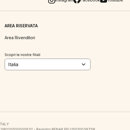
AREA RISERVATA
Area Rivenditori
Scopri le nostre filiali
Italia
 ITALY
E.E. IT08020000000632 - Registro RENAP PFU250100397SR