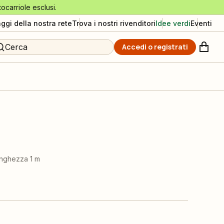
tocarriole esclusi.
aggi della nostra rete
Trova i nostri rivenditori
Idee verdi
Eventi
Cerca
Accedi o registrati
unghezza 1 m