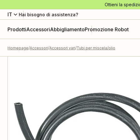
Ottieni la spedizi
IT
Hai bisogno di assistenza?
Prodotti
Accessori
Abbigliamento
Promozione Robot
Homepage
Accessori
Accessori vari
Tubi per miscela/olio