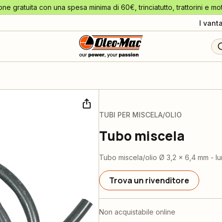
one gratuita con una spesa minima di 60€, trinciatutto, trattorini e mo
I vant
TUBI PER MISCELA/OLIO
Tubo miscela
Tubo miscela/olio Ø 3,2 x 6,4 mm - l
Trova un rivenditore
Non acquistabile online