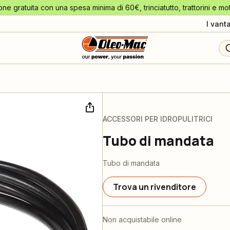
one gratuita con una spesa minima di 60€, trinciatutto, trattorini e mo
I vant
ACCESSORI PER IDROPULITRICI
Tubo di mandata
Tubo di mandata
Trova un rivenditore
Non acquistabile online