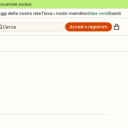
tocarriole esclusi.
aggi della nostra rete
Trova i nostri rivenditori
Idee verdi
Eventi
Cerca
Accedi o registrati