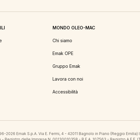
LI
MONDO OLEO-MAC
e
Chi siamo
Emak OPE
Gruppo Emak
Lavora con noi
Accessibilità
6-2026 Emak S.p.A. Via E. Fermi, 4 - 42011 Bagnolo in Piano (Reggio Emilia)
ato - Registro delle Imprese N. 00130010358 - R.E.A. 107563 - Registro A.