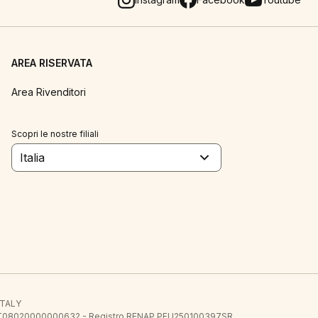
AREA RISERVATA
Area Rivenditori
Scopri le nostre filiali
Italia
 ITALY
E.E. IT08020000000632 - Registro RENAP PFU250100397SR