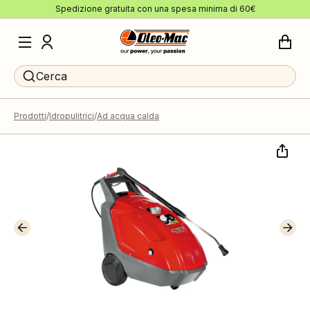
Spedizione gratuita con una spesa minima di 60€
Cerca
Prodotti
Idropulitrici
Ad acqua calda