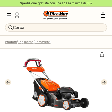
Spedizione gratuita con una spesa minima di 60€
Cerca
Prodotti
Tagliaerba
Semoventi