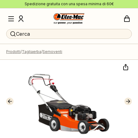
Spedizione gratuita con una spesa minima di 60€
Cerca
Prodotti
Tagliaerba
Semoventi