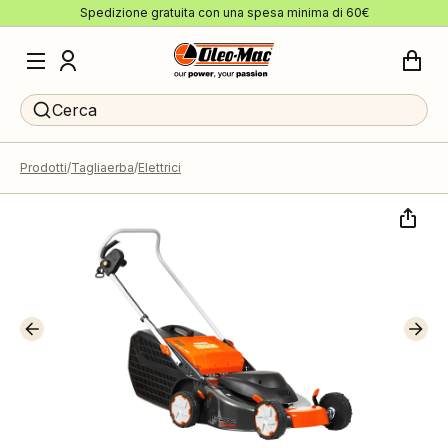
Spedizione gratuita con una spesa minima di 60€
Cerca
Prodotti
Tagliaerba
Elettrici