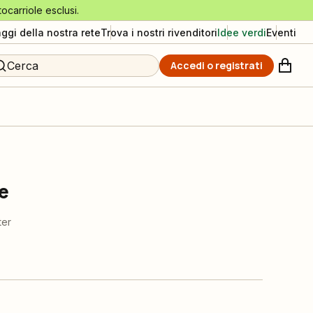
tocarriole esclusi.
aggi della nostra rete
Trova i nostri rivenditori
Idee verdi
Eventi
Cerca
Accedi o registrati
e
ter