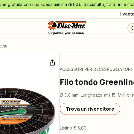
one gratuita con una spesa minima di 60€, trinciatutto, trattorini e mo
I vant
tori
ACCESSORI PER DECESPUGLIATORI
Filo tondo Greenlin
Ø 3,0 mm, Lunghezza (m) 15, Mini blis
Trova un rivenditore
Listino
€ 5,00