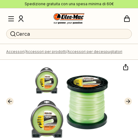
Spedizione gratuita con una spesa minima di 60€
Cerca
Accessori
Accessori per prodotti
Accessori per decespugliatori