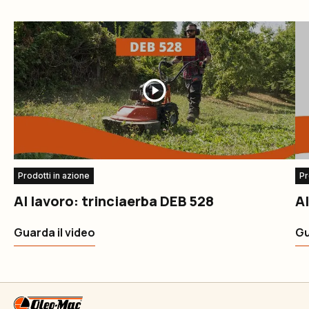
Prodotti in azione
Pr
Al lavoro: trinciaerba DEB 528
A
Guarda il video
Gu