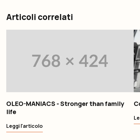
Articoli correlati
OLEO-MANIACS - Stronger than family
C
life
Le
Leggi l'articolo