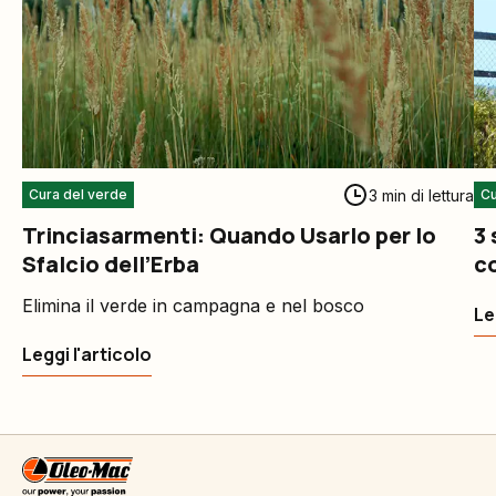
3 min di lettura
Cura del verde
Cu
Trinciasarmenti: Quando Usarlo per lo
3 
Sfalcio dell’Erba
c
Elimina il verde in campagna e nel bosco
Le
Leggi l'articolo