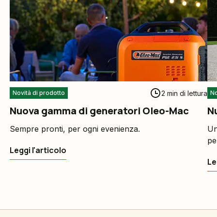
2 min di lettura
Novità di prodotto
No
Nuova gamma di generatori Oleo-Mac
Sempre pronti, per ogni evenienza.
Un
pe
Leggi l'articolo
Le