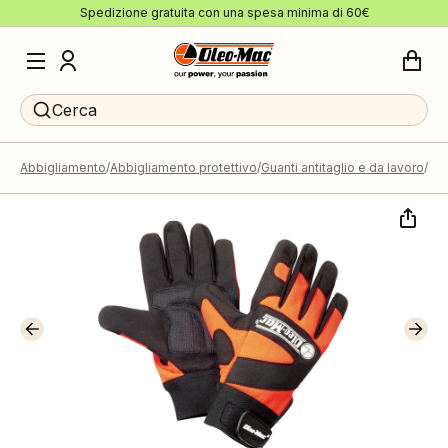
Spedizione gratuita con una spesa minima di 60€
Cerca
Abbigliamento
Abbigliamento protettivo
Guanti antitaglio e da lavoro
Gua